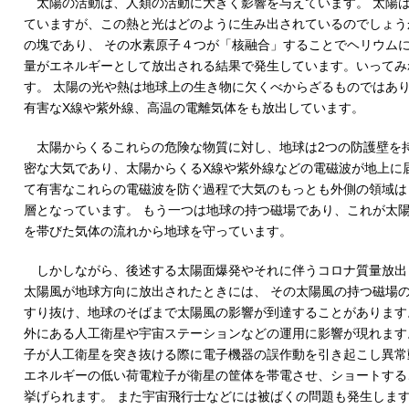
太陽の活動は、人類の活動に大きく影響を与えています。 太陽は
ていますが、この熱と光はどのように生み出されているのでしょう
の塊であり、 その水素原子４つが「核融合」することでヘリウム
量がエネルギーとして放出される結果で発生しています。いってみ
す。 太陽の光や熱は地球上の生き物に欠くべからざるものではあ
有害なX線や紫外線、高温の電離気体をも放出しています。
太陽からくるこれらの危険な物質に対し、地球は2つの防護壁を
密な大気であり、太陽からくるX線や紫外線などの電磁波が地上に
て有害なこれらの電磁波を防ぐ過程で大気のもっとも外側の領域は
層となっています。 もう一つは地球の持つ磁場であり、これが太
を帯びた気体の流れから地球を守っています。
しかしながら、後述する太陽面爆発やそれに伴うコロナ質量放出
太陽風が地球方向に放出されたときには、 その太陽風の持つ磁場
すり抜け、地球のそばまで太陽風の影響が到達することがあります
外にある人工衛星や宇宙ステーションなどの運用に影響が現れます
子が人工衛星を突き抜ける際に電子機器の誤作動を引き起こし異常
エネルギーの低い荷電粒子が衛星の筐体を帯電させ、ショートする
挙げられます。 また宇宙飛行士などには被ばくの問題も発生しま