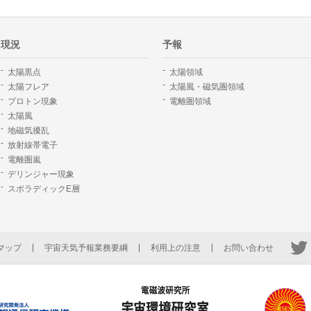
現況
予報
太陽黒点
太陽領域
太陽フレア
太陽風・磁気圏領域
プロトン現象
電離圏領域
太陽風
地磁気擾乱
放射線帯電子
電離圏嵐
デリンジャー現象
スポラディックE層
マップ
宇宙天気予報業務要綱
利用上の注意
お問い合わせ