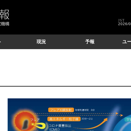
International Space Environment Service, Regional War
供しています。
JST
2026/0
ト
現況
予報
ユ