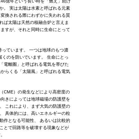
46億年という長い時を「燃え」続け
か。 実は太陽は水素と呼ばれる元素
に変換される際にわずかに失われる質
れば太陽は天然の核融合炉と言えま
りますが、それと同時に生命にとって
持っています。 一つは地球のもつ濃
届くのを防いでいます。 生命にとっ
「電離圏」と呼ばれる電気を帯びた
陽からくる「太陽風」と呼ばれる電気
（CME）の発生などにより高密度の
の向きによっては地球磁場の防護壁を
。 これにより、まず大気の防護壁の
。 具体的には、高いエネルギーの粒
動作となる可能性、 あるいは比較的
ことで回路等を破壊する現象などが
す。