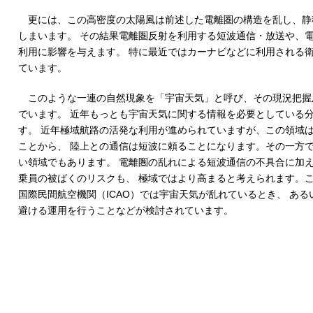
更には、この高密度の太陽風は前述した電離圏の構造を乱し、静
しまいます。 その結果電離圏反射を利用する短波通信・放送や、
利用に影響を与えます。 特に最近ではカーナビなどに利用される
ています。
このような一連の自然現象を「宇宙天気」と呼び、その現況把握
でいます。 近年もっとも宇宙天気に関する情報を必要としている
す。 近年極域航路の活発な利用が進められていますが、この領域
ことから、 陸上との通信は短波に頼ることになります。その一方
い領域でもあります。 電離圏の乱れによる短波通信の不具合に加
乗員の被ばくのリスクも、 極域ではより高まると考えられます。
国際民間航空機関（ICAO）では宇宙天気が乱れているとき、 あ
避ける運用を行うことなどが検討されています。