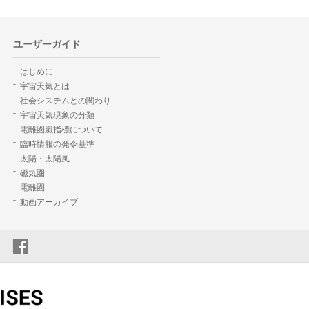
ユーザーガイド
はじめに
宇宙天気とは
社会システムとの関わり
宇宙天気現象の分類
電離圏嵐指標について
臨時情報の発令基準
太陽・太陽風
磁気圏
電離圏
動画アーカイブ
Twitter
Facebook