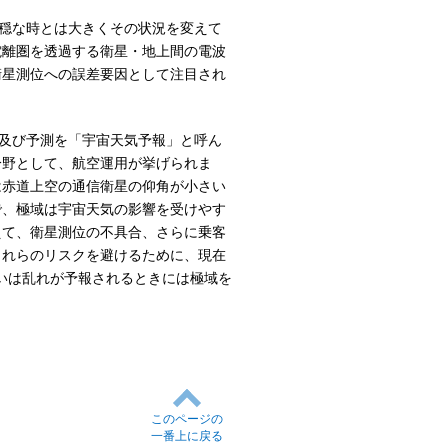
穏な時とは大きくその状況を変えて
電離圏を透過する衛星・地上間の電波
衛星測位への誤差要因として注目され
及び予測を「宇宙天気予報」と呼ん
分野として、航空運用が挙げられま
は赤道上空の通信衛星の仰角が小さい
で、極域は宇宙天気の影響を受けやす
えて、衛星測位の不具合、さらに乗客
これらのリスクを避けるために、現在
るいは乱れが予報されるときには極域を
このページの
一番上に戻る