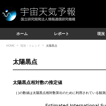
International S
地球近傍の宇宙環境に関する情報を提供しています。
ホーム
レポート
現況
HOME
現況・トレンド
太陽黒点
太陽黒点
太陽黒点相対数の推定値
( )の数値は太陽黒点相対数算出のために利用されている観