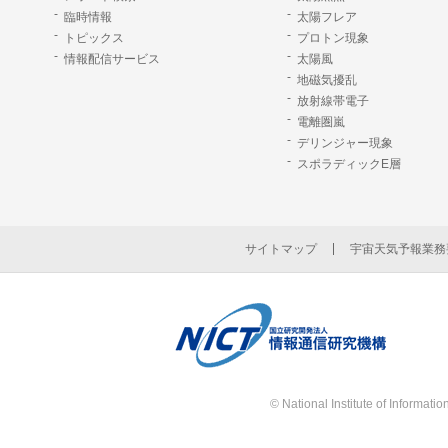
臨時情報
太陽フレア
トピックス
プロトン現象
情報配信サービス
太陽風
地磁気擾乱
放射線帯電子
電離圏嵐
デリンジャー現象
スポラディックE層
サイトマップ
宇宙天気予報業務
© National Institute of Informat