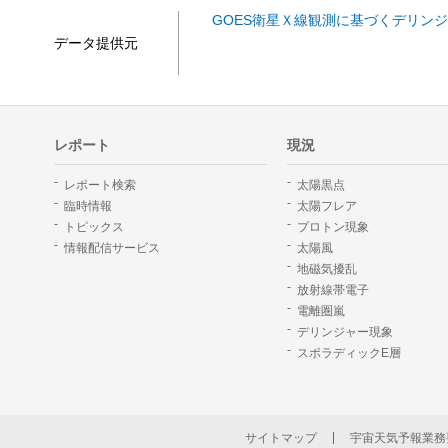
GOES衛星Ｘ線観測に基づくデリン
データ提供元
レポート
現況
レポート検索
太陽黒点
臨時情報
太陽フレア
トピックス
プロトン現象
情報配信サービス
太陽風
地磁気擾乱
放射線帯電子
電離圏嵐
デリンジャー現象
スポラディックE層
サイトマップ
宇宙天気予報業務