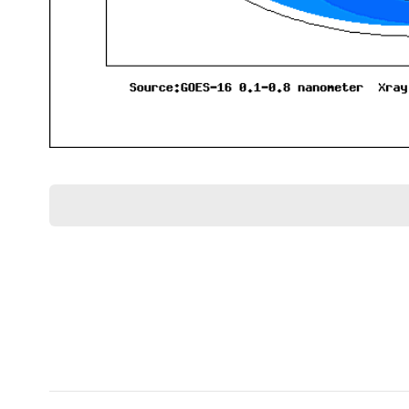
*1
レア
*1 正角方位図法：送信局（中心）からの電波伝搬の
*2 デリンジャー現象について（
動画解説
、
解説
）